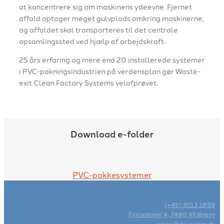
at koncentrere sig om maskinens ydeevne. Fjernet
affald optager meget gulvplads omkring maskinerne,
og affaldet skal transporteres til det centrale
opsamlingssted ved hjælp af arbejdskraft.
25 års erfaring og mere end 20 installerede systemer
i PVC-pakningsindustrien på verdensplan gør Waste-
exit Clean Factory Systems velafprøvet.
Download e-folder
PVC-pakkesystemer
(+45) 9713 1899
Finlandsvej 4, 7480 Vildbjerg
sales@ibjuncker.dk